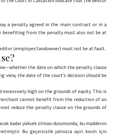
 of the Court of Cassation indicate that the debtor
pay a penalty agreed in the main contract or in a
or benefiting from the penalty must also not be at
creditor (employer/landowner) must not be at fault.
use?
sive—whether the date on which the penalty clause
ng view, the date of the court’s decision should be
 excessively high on the grounds of equity. This is
 merchant cannot benefit from the reduction of an
annot reduce the penalty clause on the grounds of
l açacak kadar yüksek olması durumunda, bu maddenin
tmiştir. Bu geçersizlik yalnızca aşırı kısım için