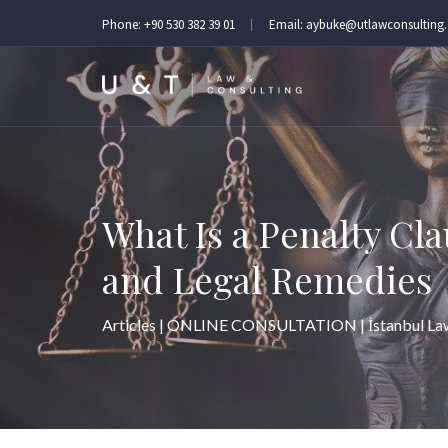
Phone:
+90 530 382 39 01
Email:
aybuke@utlawconsulting
What Is a Penalty Cla
and Legal Remedies
Articles | ONLINE CONSULTATION | İstanbul La