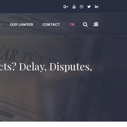
S
OUR LAWYER
CONTACT
TR
ts? Delay, Disputes,