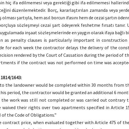
hiç ifa edilmemesi veya gerektiği gibi ifa edilmemesi hallerinde
ceğini düzenlemektedir. Borç, kararlaştırılan zamanda veya yerde 
olması şartıyla, hem asıl borcun ifasını hem de cezai şartın ödenm
borçluya sözleşmeyi cezai şart ödeyerek feshetme fırsatı tanır
 ve uygulamada inşaat sözleşmelerinde en yaygın olarak ifaya bağlı bi
 as penalty clauses is particularly important in construction
e for each week the contractor delays the delivery of the const
decision rendered by the Court of Cassation during the period of 
tments if the contract was not performed on time was accepted a
, 1814/1643:
o the landowner would be completed within 30 months from the
n this period, the contractor would be granted an additional 6 m
 if the work was still not completed or was carried out contrar
waived their rights over two apartments specified in Article 1
I of the Code of Obligations.”
contract price, when evaluated together with Article 475 of the