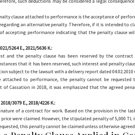
Therefore, such deductions may be considered a legal consequenc
alty clause attached to performance is the acceptance of perform
regarding an alternative penalty. Therefore, if it is intended to c
e of accepting performance indicating that the penalty clause wil
021/5264 E., 2021/5636 K.:
est and the penalty clause has been reserved by the contrac
mstances that it has been reserved, such interest and penalty cl
ction subject to the lawsuit with a delivery report dated 04.02.20
e attached to performance, the penalty cannot be requested t
urt of Cassation in 2018, it was emphasized that the agreed pen
 2018/3079 E., 2018/4226 K.:
nature of a contract for work. Based on the provision in the las
 price were claimed. However, the stipulated penalty of 5,000 TL is
 requested, this penalty cannot be claimed unless otherwise agree