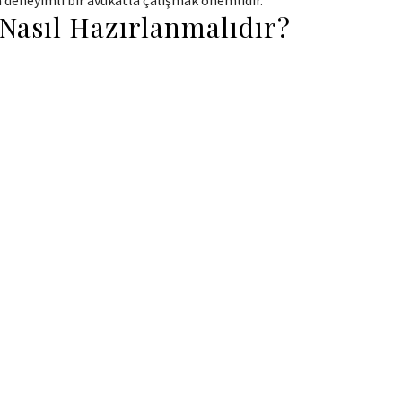
 deneyimli bir avukatla çalışmak önemlidir.
 Nasıl Hazırlanmalıdır?