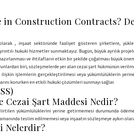
e in Construction Contracts? De
larak
, inşaat sektöründe faaliyet gösteren şirketlere, yükle
rıntılı hukuki hizmetler sunmaktayız. Bugün, büyük ayrılık projel
hazırlanması ve ihtilafların etkin bir şekilde çoğalması büyük önem
runlardan biri, sözleşmelerde yer alan cezai şart hükmünün verilmesid
ilişkin işlemlerin gerçekleştirilmesi veya yükümlülüklerin yeri
rını korurken en etkili hukuki çözümleri sunmayı sağlar.
SSS)
de Cezai Şart Maddesi Nedir?
lirtilen yükümlülüklerini yerine getirmemesi durumunda ödemey
 zamanında teslim edilmemesi veya inşaatın sözleşmeye aykırı olar
i Nelerdir?