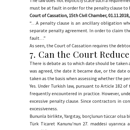
The law does not explicitly state such a requireme
must be at fault in order for the penalty clause to 
Court of Cassation, 15th Civil Chamber, 01.11.2018,
“…A penalty clause is an ancillary obligation wh
separate penalty agreement. In order to claim the
fault…”
As seen, the Court of Cassation requires the debtor
7. Can the Court Reduce
There is debate as to which date should be taken
was agreed, the date it became due, or the date on
taken as the basis when assessing whether the pena
Yes. Under Turkish law, pursuant to Article 182 of
frequently encountered in practice. However, und
excessive penalty clause. Since contractors in c
excessiveness.
Bununla birlikte, Yargıtay, borçlunun tüccar olsa 
Türk Ticaret Kanunu'nun 27. maddesi uyarınca ahl