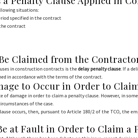
s a Penalty Clause Applied in C
llowing situations:
riod specified in the contract
 the contract
 Be Claimed from the Contracto
ses in construction contracts is the
delay penalty clause
. If a d
imed in accordance with the terms of the contract.
amage to Occur in Order to Clai
nce of damage in order to claim a penalty clause. However, in som
circumstances of the case.
lause occurs, then, pursuant to Article 180/2 of the TCO, the e
e at Fault in Order to Claim a 