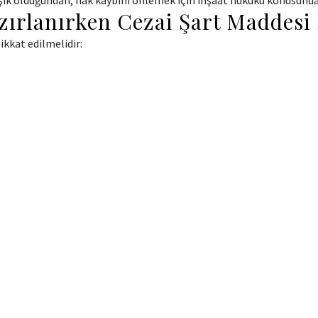
şık olduğundan, hak kaybını önlemek için inşaat hukuku konusunda
azırlanırken Cezai Şart Maddesi
ikkat edilmelidir: