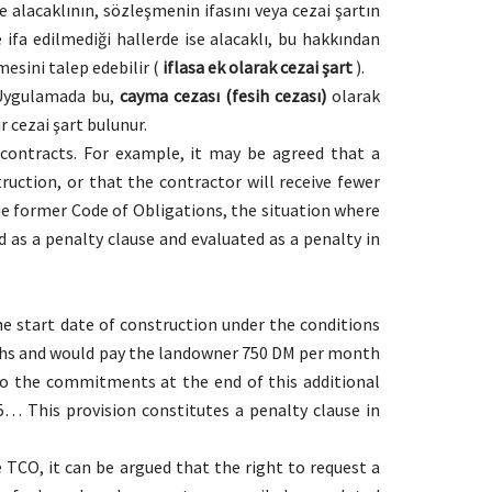
 alacaklının, sözleşmenin ifasını veya cezai şartın
ifa edilmediği hallerde ise alacaklı, bu hakkından
esini talep edebilir (
iflasa ek olarak cezai şart
).
. Uygulamada bu,
cayma cezası (fesih cezası)
olarak
r cezai şart bulunur.
 contracts. For example, it may be agreed that a
ruction, or that the contractor will receive fewer
the former Code of Obligations, the situation where
s a penalty clause and evaluated as a penalty in
 start date of construction under the conditions
onths and would pay the landowner 750 DM per month
y to the commitments at the end of this additional
5… This provision constitutes a penalty clause in
 TCO, it can be argued that the right to request a