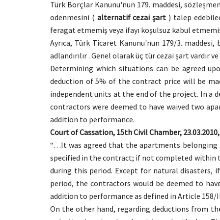
Türk Borçlar Kanunu'nun 179. maddesi, sözleşmenin 
ödenmesini (
alternatif cezai şart
) talep edebile
feragat etmemiş veya ifayı koşulsuz kabul etmemiş 
Ayrıca, Türk Ticaret Kanunu'nun 179/3. maddesi, 
adlandırılır . Genel olarak üç tür cezai şart vardır
Determining which situations can be agreed upon
deduction of 5% of the contract price will be mad
independent units at the end of the project. In a 
contractors were deemed to have waived two apar
addition to performance.
Court of Cassation, 15th Civil Chamber, 23.03.2010
“…It was agreed that the apartments belonging t
specified in the contract; if not completed withi
during this period. Except for natural disasters,
period, the contractors would be deemed to have 
addition to performance as defined in Article 158/I
On the other hand, regarding deductions from the 