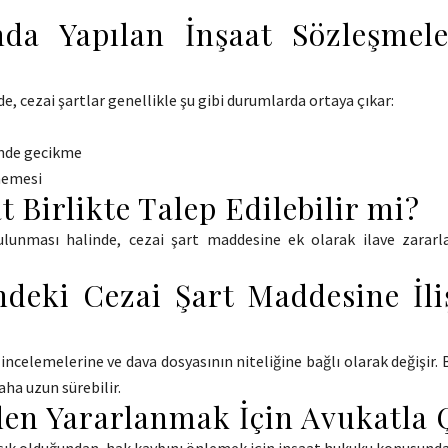
nda Yapılan İnşaat Sözleşmel
e, cezai şartlar genellikle şu gibi durumlarda ortaya çıkar:
inde gecikme
lmemesi
t Birlikte Talep Edilebilir mi?
unması halinde, cezai şart maddesine ek olarak ilave zararlar
indeki Cezai Şart Maddesine İl
ncelemelerine ve dava dosyasının niteliğine bağlı olarak değişir. Bu
aha uzun sürebilir.
den Yararlanmak İçin Avukatla 