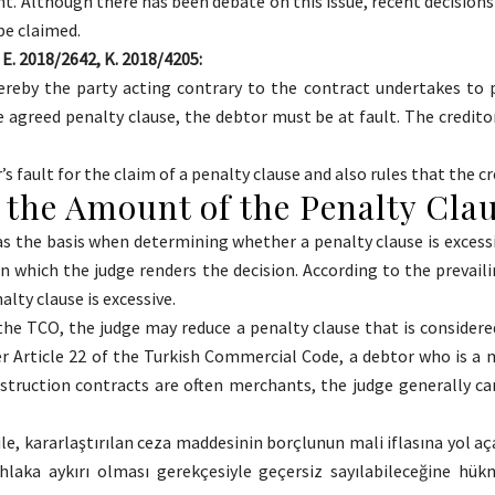
nt. Although there has been debate on this issue, recent decisions
be claimed.
 E. 2018/2642, K. 2018/4205:
ereby the party acting contrary to the contract undertakes to 
 agreed penalty clause, the debtor must be at fault. The credit
’s fault for the claim of a penalty clause and also rules that the 
 the Amount of the Penalty Cla
 as the basis when determining whether a penalty clause is exces
 which the judge renders the decision. According to the prevaili
lty clause is excessive.
 the TCO, the judge may reduce a penalty clause that is considered
er Article 22 of the Turkish Commercial Code, a debtor who is a
onstruction contracts are often merchants, the judge generally c
bile, kararlaştırılan ceza maddesinin borçlunun mali iflasına yo
aka aykırı olması gerekçesiyle geçersiz sayılabileceğine hükme